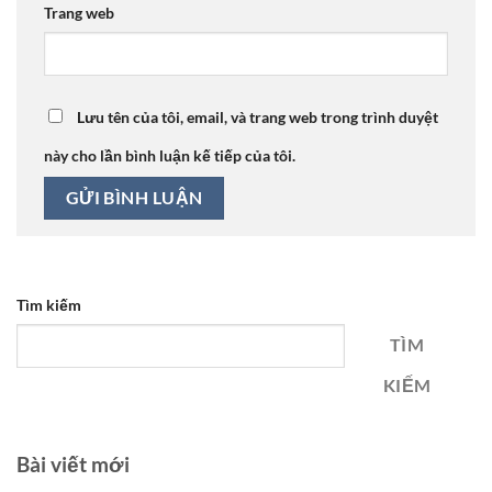
Trang web
Lưu tên của tôi, email, và trang web trong trình duyệt
này cho lần bình luận kế tiếp của tôi.
Tìm kiếm
TÌM
KIẾM
Bài viết mới