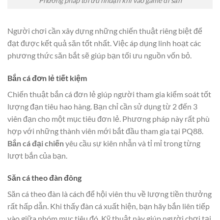
Phương pháp tối ưu nhuận khi vào game đi săn
Người chơi cần xây dựng những chiến thuật riêng biệt để
đạt được kết quả săn tốt nhất. Việc áp dụng linh hoạt các
phương thức săn bắt sẽ giúp bạn tối ưu nguồn vốn bỏ.
Bắn cá đơn lẻ tiết kiệm
Chiến thuật bắn cá đơn lẻ giúp người tham gia kiểm soát tốt
lượng đạn tiêu hao hàng. Bạn chỉ cần sử dụng từ 2 đến 3
viên đạn cho một mục tiêu đơn lẻ. Phương pháp này rất phù
hợp với những thành viên mới bắt đầu tham gia tại PQ88.
Bắn cá đại chiến
yêu cầu sự kiên nhẫn và tỉ mỉ trong từng
lượt bắn của bạn.
Săn cá theo đàn đông
Săn cá theo đàn là cách để hội viên thu về lượng tiền thưởng
rất hấp dẫn. Khi thấy đàn cá xuất hiện, bạn hãy bắn liên tiếp
vào giữa nhóm mục tiêu đó. Kỹ thuật này giúp người chơi tại