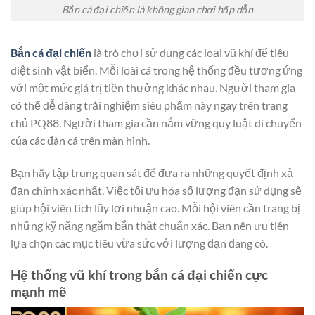
Bắn cá đại chiến là không gian chơi hấp dẫn
Bắn cá đại chiến
là trò chơi sử dụng các loại vũ khí để tiêu
diệt sinh vật biển. Mỗi loài cá trong hệ thống đều tương ứng
với một mức giá trị tiền thưởng khác nhau. Người tham gia
có thể dễ dàng trải nghiệm siêu phẩm này ngay trên trang
chủ PQ88. Người tham gia cần nắm vững quy luật di chuyển
của các đàn cá trên màn hình.
Bạn hãy tập trung quan sát để đưa ra những quyết định xả
đạn chính xác nhất. Việc tối ưu hóa số lượng đạn sử dụng sẽ
giúp hội viên tích lũy lợi nhuận cao. Mỗi hội viên cần trang bị
những kỹ năng ngắm bắn thật chuẩn xác. Bạn nên ưu tiên
lựa chọn các mục tiêu vừa sức với lượng đạn đang có.
Hệ thống vũ khí trong bắn cá đại chiến cực
mạnh mẽ