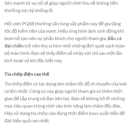
Sức mạnh từ vụ nổ sẽ giúp người chơi thu về lượng tiền
thưởng cực kỳ khổng lồ.
Hội viên PQ88 thường săn lùng vật phẩm này để gia tăng
tốc độ kiếm tiền của mình. Hiệu ứng hình ảnh sinh động khi
bom nổ tạo nên sự phấn khích cho người tham gia.
Bắn cá
đại chiến
trở nên thú vị hơn nhờ những đợt quét sạch toàn
bộ màn hình. Bạn sẽ thấy điểm số nhảy vọt chỉ sau một lần
kích hoạt vũ khí đặc biệt này.
Tia chớp điện cao thế
Tia chớp điện có tác dụng làm chậm tốc độ di chuyển của loài
cá lớn nhất. Công cụ này giúp người tham gia có thêm thời
gian để tập trung nã đạn liên tục. Bạn sẽ không bỏ lỡ những
mục tiêu quan trọng nhờ vào tính năng làm chậm độc đáo.
Hãy sử dụng tia chớp vào đúng thời điểm boss xuất hiện để
đạt hiệu quả cao nhất.