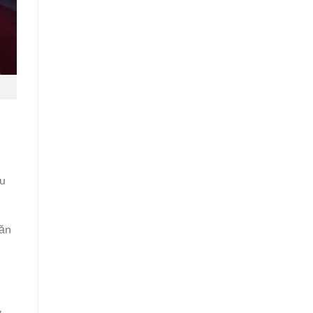
êu
săn
g