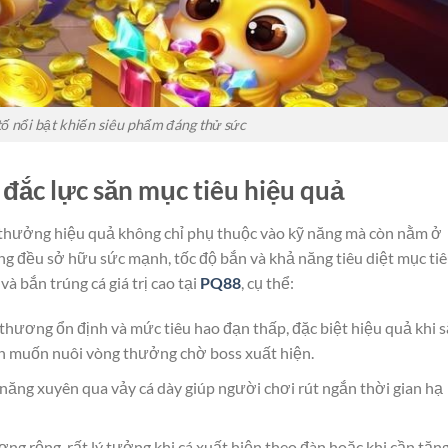
ố nổi bật khiến siêu phẩm đáng thử sức
 đắc lực săn mục tiêu hiệu quả
n thưởng hiệu quả không chỉ phụ thuộc vào kỹ năng mà còn nằm ở
úng đều sở hữu sức mạnh, tốc độ bắn và khả năng tiêu diệt mục ti
à bắn trúng cá giá trị cao tại
PQ88
, cụ thể:
 thương ổn định và mức tiêu hao đạn thấp, đặc biệt hiệu quả khi 
bạn muốn nuôi vòng thưởng chờ boss xuất hiện.
năng xuyên qua vảy cá dày giúp người chơi rút ngắn thời gian hạ
ơng rộng, rất lý tưởng khi cá xuất hiện theo đàn hoặc khi cần tăn