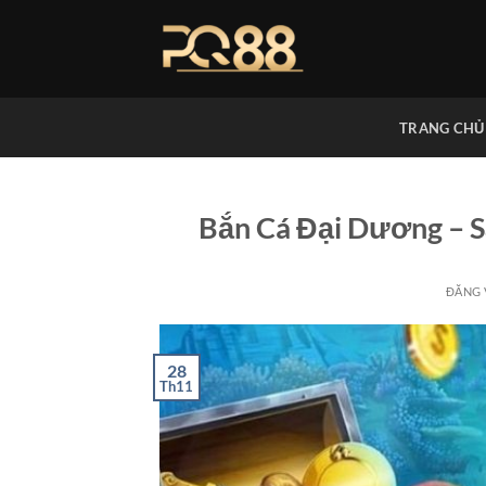
Bỏ
qua
nội
dung
TRANG CHỦ
Bắn Cá Đại Dương – S
ĐĂNG
28
Th11