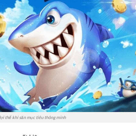
lợi thế khi săn mục tiêu thông minh