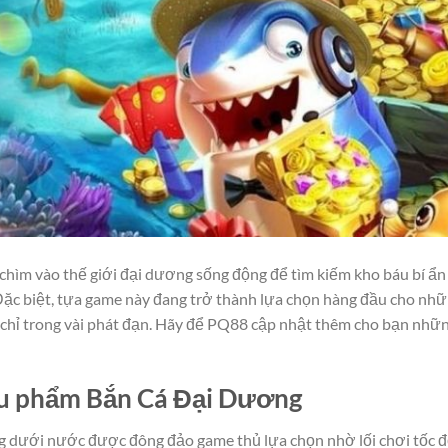
hìm vào thế giới đại dương sống động để tìm kiếm kho báu bí ẩn
. Đặc biệt, tựa game này đang trở thành lựa chọn hàng đầu cho nh
ớn chỉ trong vài phát đạn. Hãy để PQ88 cập nhật thêm cho bạn nhữ
iêu phẩm Bắn Cá Đại Dương
g dưới nước được đông đảo game thủ lựa chọn nhờ lối chơi tốc 