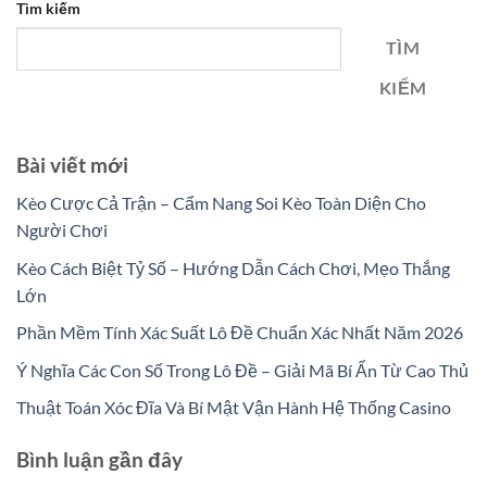
Tìm kiếm
TÌM
KIẾM
Bài viết mới
Kèo Cược Cả Trận – Cẩm Nang Soi Kèo Toàn Diện Cho
Người Chơi
Kèo Cách Biệt Tỷ Số – Hướng Dẫn Cách Chơi, Mẹo Thắng
Lớn
Phần Mềm Tính Xác Suất Lô Đề Chuẩn Xác Nhất Năm 2026
Ý Nghĩa Các Con Số Trong Lô Đề – Giải Mã Bí Ẩn Từ Cao Thủ
Thuật Toán Xóc Đĩa Và Bí Mật Vận Hành Hệ Thống Casino
Bình luận gần đây