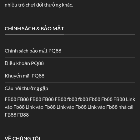
nhiều trò chơi đổi thưởng khác.
CHÍNH SÁCH & BẢO MẬT
Chính sách bảo mật PQ88
Điều khoản PQ88
Khuyến mãi PQ88
Câu hỏi thường gặp
FB88
FB88
FB88
FB88
FB88
fb88
fb88
Fb88
Fb88
FB88
Link
vào Fb88
Link vào Fb88
Link vào Fb88
Link vào Fb88
nhà cái
FB88
FB88
VỀ CHÚNG TÔI