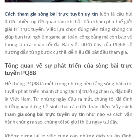
Cách tham gia sòng bài trực tuyến uy tín
luôn là câu hỏi
được nhiều người quan tâm khi bắt đầu khám phá thế giới
giải trí trực tuyến. Việc lựa chọn đúng nền tảng không chỉ
giúp bạn trải nghiệm game an toàn, công bằng mà còn bảo vệ
thông tin cá nhân tối đa. Bài viết dưới đây của PQ88 sẽ
hướng dẫn từng bước cụ thể, dễ hiểu để bắt đầu tham gia.
Tổng quan về sự phát triển của sòng bài trực
tuyến PQ88
Hệ thống PQ88 là một trong những nền tảng sòng bài trực
tuyến phát triển nhanh chóng tại thị trường châu Á, đặc biệt
là Việt Nam. Từ những ngày đầu ra mắt, chúng tôi đã định
hướng xây dựng hệ sinh thái cá cược toàn diện. Vậy
cách
tham gia sòng bài trực tuyến uy tín
như nào và cách vận
hành chúng ra sao, chúng tôi sẽ giới thiệu ngay tại đây.
Không dừng lại ở việc cung cấp những dịch vụ ổn định,