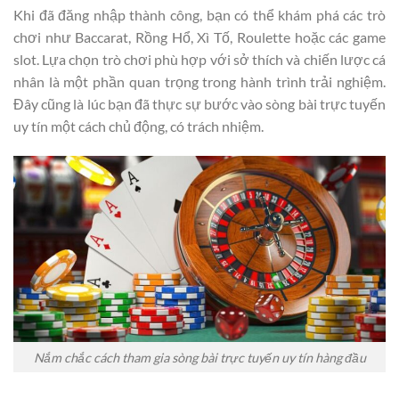
Khi đã đăng nhập thành công, bạn có thể khám phá các trò
chơi như Baccarat, Rồng Hổ, Xì Tố, Roulette hoặc các game
slot. Lựa chọn trò chơi phù hợp với sở thích và chiến lược cá
nhân là một phần quan trọng trong hành trình trải nghiệm.
Đây cũng là lúc bạn đã thực sự bước vào
sòng bài trực tuyến
uy tín một cách chủ động, có trách nhiệm.
Nắm chắc cách tham gia sòng bài trực tuyến uy tín hàng đầu