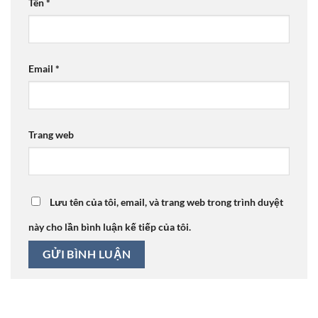
Tên
*
Email
*
Trang web
Lưu tên của tôi, email, và trang web trong trình duyệt
này cho lần bình luận kế tiếp của tôi.