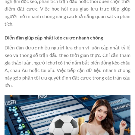
nghiệm đọc kèo, phân tích trận đấu hoặc thói quen chọn thời
điểm đặt cược. Việc học hỏi qua giao lưu trực tiếp giúp
người mới nhanh chóng nâng cao khả năng quan sát và phân
tích.
Diễn đàn giúp cập nhật kèo cược nhanh chóng
Diễn đàn được nhiều người lựa chọn vì luôn cập nhật tỷ lệ
kèo và thông số trận đấu theo thời gian thực. Chỉ cần tham
gia thảo luận, người chơi có thể nắm bắt biến động kèo châu
Á, châu Âu hoặc tài xỉu. Việc tiếp cận dữ liệu nhanh chóng
này góp phần tối ưu quyết định đặt cược trong các trận cầu
lớn.