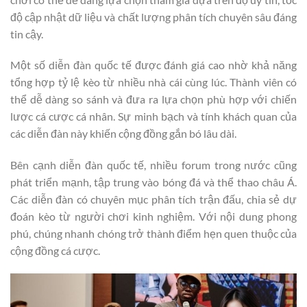
độ cập nhật dữ liệu và chất lượng phân tích chuyên sâu đáng
tin cậy.
Một số diễn đàn quốc tế được đánh giá cao nhờ khả năng
tổng hợp tỷ lệ kèo từ nhiều nhà cái cùng lúc. Thành viên có
thể dễ dàng so sánh và đưa ra lựa chọn phù hợp với chiến
lược cá cược cá nhân. Sự minh bạch và tính khách quan của
các diễn đàn này khiến cộng đồng gắn bó lâu dài.
Bên cạnh diễn đàn quốc tế, nhiều forum trong nước cũng
phát triển mạnh, tập trung vào bóng đá và thể thao châu Á.
Các diễn đàn có chuyên mục phân tích trận đấu, chia sẻ dự
đoán kèo từ người chơi kinh nghiệm. Với nội dung phong
phú, chúng nhanh chóng trở thành điểm hẹn quen thuộc của
cộng đồng cá cược.