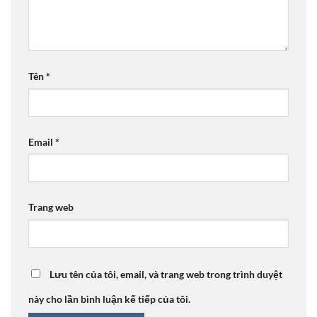
Tên
*
Email
*
Trang web
Lưu tên của tôi, email, và trang web trong trình duyệt
này cho lần bình luận kế tiếp của tôi.