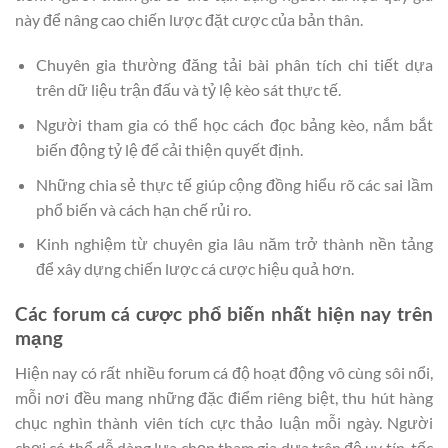
này để nâng cao chiến lược đặt cược của bản thân.
Chuyên gia thường đăng tải bài phân tích chi tiết dựa
trên dữ liệu trận đấu và tỷ lệ kèo sát thực tế.
Người tham gia có thể học cách đọc bảng kèo, nắm bắt
biến động tỷ lệ để cải thiện quyết định.
Những chia sẻ thực tế giúp cộng đồng hiểu rõ các sai lầm
phổ biến và cách hạn chế rủi ro.
Kinh nghiệm từ chuyên gia lâu năm trở thành nền tảng
để xây dựng chiến lược cá cược hiệu quả hơn.
Các forum cá cược phổ biến nhất hiện nay trên
mạng
Hiện nay có rất nhiều forum cá độ hoạt động vô cùng sôi nổi,
mỗi nơi đều mang những đặc điểm riêng biệt, thu hút hàng
chục nghìn thành viên tích cực thảo luận mỗi ngày. Người
chơi có thể dễ dàng lựa chọn tham gia dựa trên độ uy tín, tốc