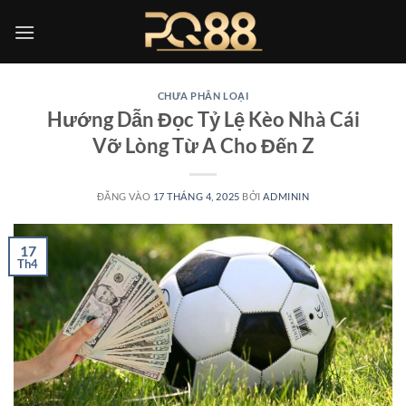
Bỏ
qua
nội
dung
CHƯA PHÂN LOẠI
Hướng Dẫn Đọc Tỷ Lệ Kèo Nhà Cái
Vỡ Lòng Từ A Cho Đến Z
ĐĂNG VÀO
17 THÁNG 4, 2025
BỞI
ADMININ
17
Th4