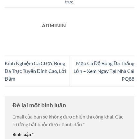
trực
.
ADMININ
Kinh Nghiệm Cá Cược Bóng
Mẹo Cá Độ Bóng Đá Thắng
Đá Trực Tuyến Đỉnh Cao, Lời
Lớn – Xem Ngay Tại Nhà Cái
Đậm
PQ88
Để lại một bình luận
Email của bạn sẽ không được hiển thị công khai.
Các
trường bắt buộc được đánh dấu
*
Bình luận
*