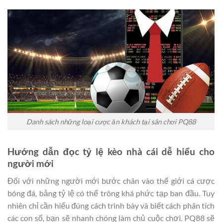
Danh sách những loại cược ăn khách tại sân chơi PQ88
Hướng dẫn đọc tỷ lệ kèo nhà cái dễ hiểu cho
người mới
Đối với những người mới bước chân vào thế giới cá cược
bóng đá, bảng tỷ lệ có thể trông khá phức tạp ban đầu. Tuy
nhiên chỉ cần hiểu đúng cách trình bày và biết cách phân tích
các con số, bạn sẽ nhanh chóng làm chủ cuộc chơi. PQ88 sẽ