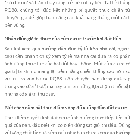
“kèo thơm” và tránh bẫy càng trở nên nhạy bén. Tại hệ thống
PQ88, chúng tôi đúc kết những bí quyết thực chiến từ
chuyên gia để giúp bạn nâng cao khả năng thắng một cách
bền vững.
Nhận diện giá trị thực của cửa cược trước khi đặt tiền
Sau khi xem qua
hướng dẫn đọc tỷ lệ kèo nhà cái
, người
chơi cần phân tích kỹ xem tỷ lệ mà nhà cái đưa ra có phản
ánh đúng thực lực của hai đội hay không. Một cửa cược có
giá trị là khi nó mang lại tiềm năng chiến thắng cao hơn so
với rủi ro vốn bỏ ra. PQ88 luôn khuyên bạn đừng quá tập
trung vào cửa “hot”, mà hãy tìm ra những lựa chọn ít nổi bật
nhưng có giá trị thực sự.
Biết cách nắm bắt thời điểm vàng để xuống tiền đặt cược
Thời điểm quyết định đặt cược ảnh hưởng trực tiếp đến kết
quả của bạn, đặc biệt khi có biến động sát giờ thi đấu. Đừng
vội vàng chốt từ quá sớm nếu như bạn chưa xem qua
hướng