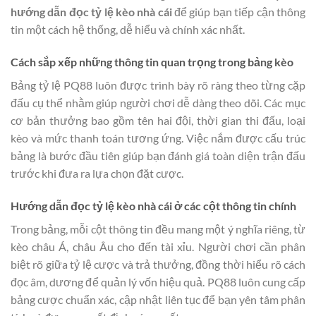
hướng dẫn đọc tỷ lệ kèo nhà cái
để giúp bạn tiếp cận thông
tin một cách hệ thống, dễ hiểu và chính xác nhất.
Cách sắp xếp những thông tin quan trọng trong bảng kèo
Bảng tỷ lệ PQ88 luôn được trình bày rõ ràng theo từng cặp
đấu cụ thể nhằm giúp người chơi dễ dàng theo dõi. Các mục
cơ bản thưởng bao gồm tên hai đội, thời gian thi đấu, loại
kèo và mức thanh toán tương ứng. Việc nắm được cấu trúc
bảng là bước đầu tiên giúp bạn đánh giá toàn diện trận đấu
trước khi đưa ra lựa chọn đặt cược.
Hướng dẫn đọc tỷ lệ kèo nhà cái ở các cột thông tin chính
Trong bảng, mỗi cột thông tin đều mang một ý nghĩa riêng, từ
kèo châu Á, châu Âu cho đến tài xỉu. Người chơi cần phân
biệt rõ giữa tỷ lệ cược và trả thưởng, đồng thời hiểu rõ cách
đọc âm, dương để quản lý vốn hiệu quả. PQ88 luôn cung cấp
bảng cược chuẩn xác, cập nhật liên tục để bạn yên tâm phân