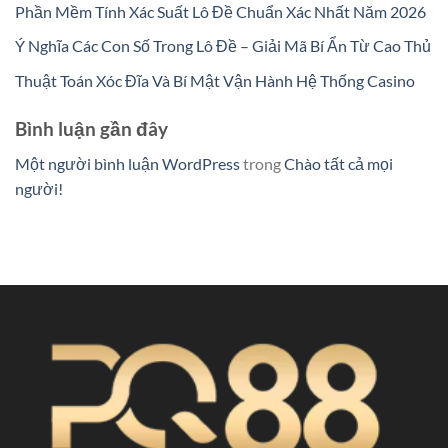
Phần Mềm Tính Xác Suất Lô Đề Chuẩn Xác Nhất Năm 2026
Ý Nghĩa Các Con Số Trong Lô Đề – Giải Mã Bí Ẩn Từ Cao Thủ
Thuật Toán Xóc Đĩa Và Bí Mật Vận Hành Hệ Thống Casino
Bình luận gần đây
Một người bình luận WordPress
trong
Chào tất cả mọi
người!