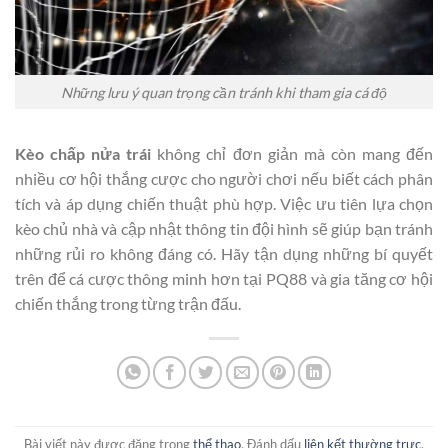
Những lưu ý quan trọng cần tránh khi tham gia cá độ
Kèo chấp nửa trái
không chỉ đơn giản mà còn mang đến
nhiều cơ hội thắng cược cho người chơi nếu biết cách phân
tích và áp dụng chiến thuật phù hợp. Việc ưu tiên lựa chọn
kèo chủ nhà và cập nhật thông tin đội hình sẽ giúp bạn tránh
những rủi ro không đáng có. Hãy tận dụng những bí quyết
trên để cá cược thông minh hơn tại PQ88 và gia tăng cơ hội
chiến thắng trong từng trận đấu.
Bài viết này được đăng trong
thể thao
. Đánh dấu
liên kết thường trực
.