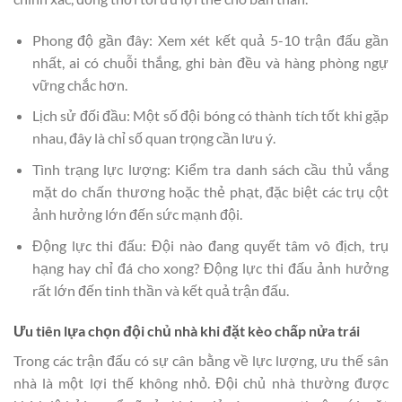
Phong độ gần đây: Xem xét kết quả 5-10 trận đấu gần
nhất, ai có chuỗi thắng, ghi bàn đều và hàng phòng ngự
vững chắc hơn.
Lịch sử đối đầu: Một số đội bóng có thành tích tốt khi gặp
nhau, đây là chỉ số quan trọng cần lưu ý.
Tình trạng lực lượng: Kiểm tra danh sách cầu thủ vắng
mặt do chấn thương hoặc thẻ phạt, đặc biệt các trụ cột
ảnh hưởng lớn đến sức mạnh đội.
Động lực thi đấu: Đội nào đang quyết tâm vô địch, trụ
hạng hay chỉ đá cho xong? Động lực thi đấu ảnh hưởng
rất lớn đến tinh thần và kết quả trận đấu.
Ưu tiên lựa chọn đội chủ nhà khi đặt kèo chấp nửa trái
Trong các trận đấu có sự cân bằng về lực lượng, ưu thế sân
nhà là một lợi thế không nhỏ. Đội chủ nhà thường được