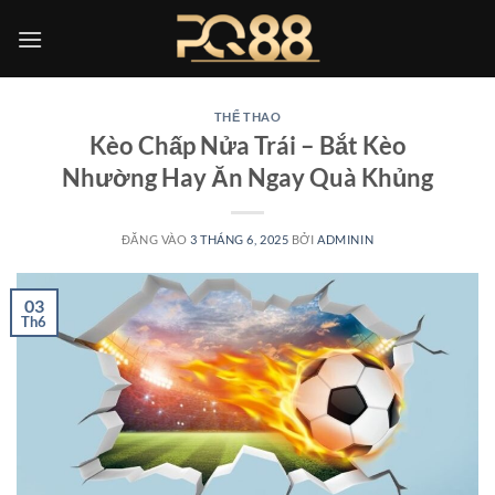
Bỏ
qua
nội
dung
THỂ THAO
Kèo Chấp Nửa Trái – Bắt Kèo
Nhường Hay Ăn Ngay Quà Khủng
ĐĂNG VÀO
3 THÁNG 6, 2025
BỞI
ADMININ
03
Th6