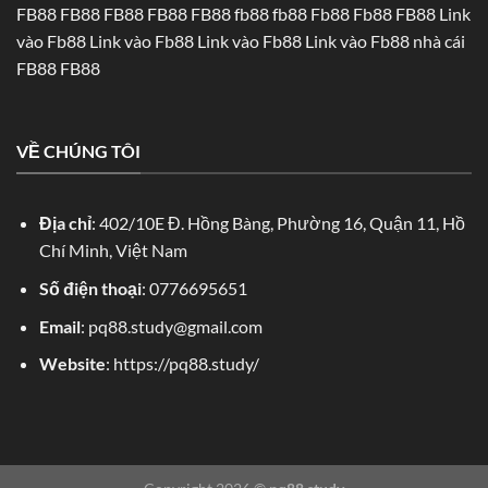
FB88
FB88
FB88
FB88
FB88
fb88
fb88
Fb88
Fb88
FB88
Link
vào Fb88
Link vào Fb88
Link vào Fb88
Link vào Fb88
nhà cái
FB88
FB88
VỀ CHÚNG TÔI
Địa chỉ
:
402/10E Đ. Hồng Bàng, Phường 16, Quận 11, Hồ
Chí Minh, Việt Nam
Số điện thoại
:
0776695651
Email
:
pq88.study@gmail.com
Website
:
https://pq88.study/