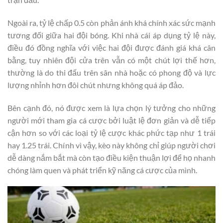
Ngoài ra, tỷ lệ chấp 0.5 còn phản ánh khá chính xác sức mạnh
tương đối giữa hai đội bóng. Khi nhà cái áp dụng tỷ lệ này,
điều đó đồng nghĩa với việc hai đội được đánh giá khá cân
bằng, tuy nhiên đội cửa trên vẫn có một chút lợi thế hơn,
thường là do thi đấu trên sân nhà hoặc có phong độ và lực
lượng nhỉnh hơn đôi chút nhưng không quá áp đảo.
Bên cạnh đó, nó được xem là lựa chọn lý tưởng cho những
người mới tham gia cá cược bởi luật lệ đơn giản và dễ tiếp
cận hơn so với các loại tỷ lệ cược khác phức tạp như 1 trái
hay 1.25 trái. Chính vì vậy, kèo này không chỉ giúp người chơi
dễ dàng nắm bắt mà còn tạo điều kiện thuận lợi để họ nhanh
chóng làm quen và phát triển kỹ năng cá cược của mình.