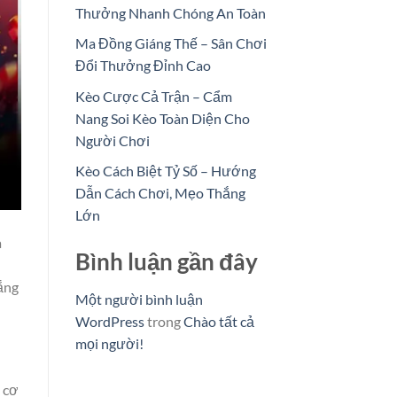
Thưởng Nhanh Chóng An Toàn
Ma Đồng Giáng Thế – Sân Chơi
Đổi Thưởng Đỉnh Cao
Kèo Cược Cả Trận – Cẩm
Nang Soi Kèo Toàn Diện Cho
Người Chơi
Kèo Cách Biệt Tỷ Số – Hướng
Dẫn Cách Chơi, Mẹo Thắng
Lớn
a
Bình luận gần đây
ắng
Một người bình luận
WordPress
trong
Chào tất cả
mọi người!
 cơ