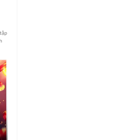
 tập
nh