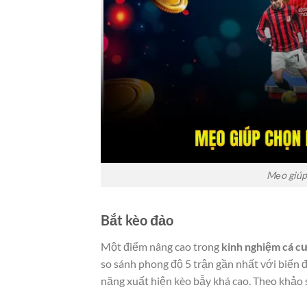
Mẹo giúp 
Bắt kèo đảo
Một điểm nâng cao trong
kinh nghiệm cá c
so sánh phong độ 5 trận gần nhất với biến độ
năng xuất hiện kèo bẫy khá cao. Theo khảo 