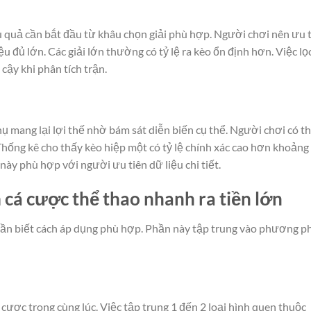
 quả cần bắt đầu từ khâu chọn giải phù hợp. Người chơi nên ưu 
ệu đủ lớn. Các giải lớn thường có tỷ lệ ra kèo ổn định hơn. Việc lọ
 cậy khi phân tích trận.
hụ mang lại lợi thế nhờ bám sát diễn biến cụ thể. Người chơi có t
Thống kê cho thấy kèo hiệp một có tỷ lệ chính xác cao hơn khoảng
này phù hợp với người ưu tiên dữ liệu chi tiết.
cá cược thể thao nhanh ra tiền lớn
i cần biết cách áp dụng phù hợp. Phần này tập trung vào phương p
 cược trong cùng lúc. Việc tập trung 1 đến 2 loại hình quen thuộc