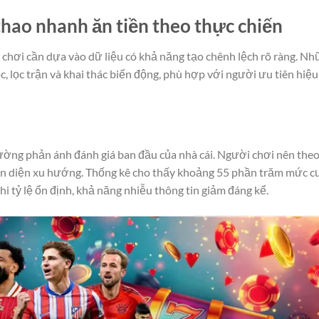
hao nhanh ăn tiền theo thực chiến
 chơi cần dựa vào dữ liệu có khả năng tạo chênh lệch rõ ràng. N
, lọc trận và khai thác biến động, phù hợp với người ưu tiên hiệu
ờng phản ánh đánh giá ban đầu của nhà cái. Người chơi nên the
nhận diện xu hướng. Thống kê cho thấy khoảng 55 phần trăm mức 
hi tỷ lệ ổn định, khả năng nhiễu thông tin giảm đáng kể.