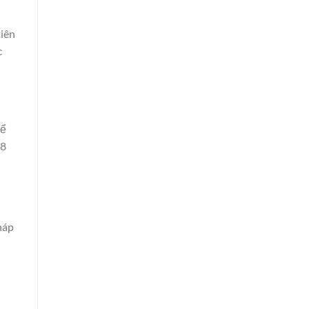
tiên
c
hể
 8
háp