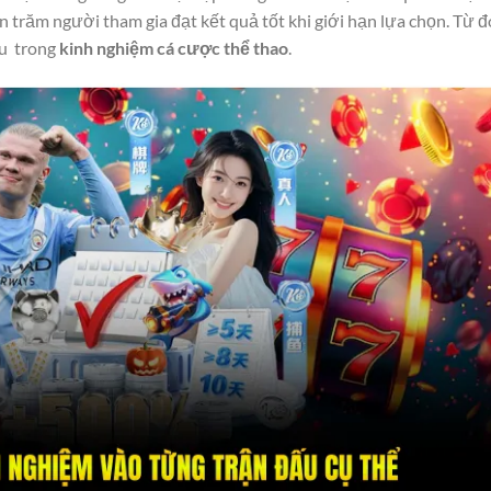
n trăm người tham gia đạt kết quả tốt khi giới hạn lựa chọn. Từ đ
ếu trong
kinh nghiệm cá cược thể thao
.