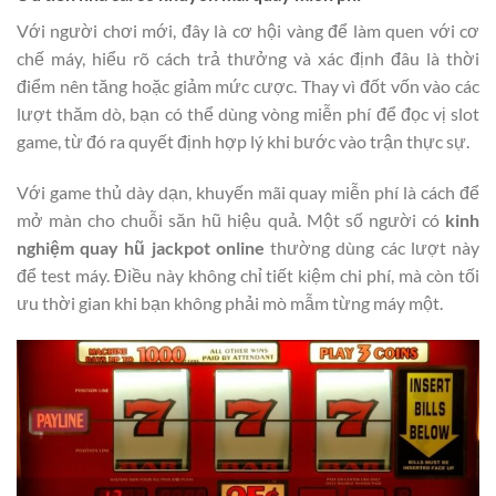
Với người chơi mới, đây là cơ hội vàng để làm quen với cơ
chế máy, hiểu rõ cách trả thưởng và xác định đâu là thời
điểm nên tăng hoặc giảm mức cược. Thay vì đốt vốn vào các
lượt thăm dò, bạn có thể dùng vòng miễn phí để đọc vị slot
game, từ đó ra quyết định hợp lý khi bước vào trận thực sự.
Với game thủ dày dạn, khuyến mãi quay miễn phí là cách để
mở màn cho chuỗi săn hũ hiệu quả. Một số người có
kinh
nghiệm quay hũ jackpot online
thường dùng các lượt này
để test máy. Điều này không chỉ tiết kiệm chi phí, mà còn tối
ưu thời gian khi bạn không phải mò mẫm từng máy một.