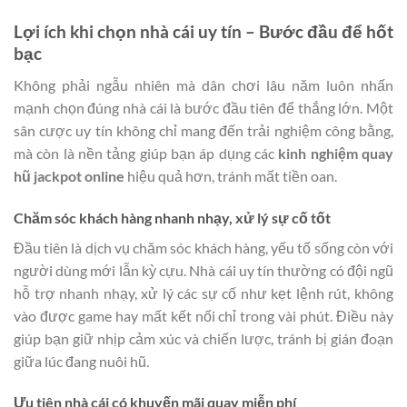
Lợi ích khi chọn nhà cái uy tín – Bước đầu để hốt
bạc
Không phải ngẫu nhiên mà dân chơi lâu năm luôn nhấn
mạnh chọn đúng nhà cái là bước đầu tiên để thắng lớn. Một
sân cược uy tín không chỉ mang đến trải nghiệm công bằng,
mà còn là nền tảng giúp bạn áp dụng các
kinh nghiệm quay
hũ jackpot online
hiệu quả hơn, tránh mất tiền oan.
Chăm sóc khách hàng nhanh nhạy, xử lý sự cố tốt
Đầu tiên là dịch vụ chăm sóc khách hàng, yếu tố sống còn với
người dùng mới lẫn kỳ cựu. Nhà cái uy tín thường có đội ngũ
hỗ trợ nhanh nhạy, xử lý các sự cố như kẹt lệnh rút, không
vào được game hay mất kết nối chỉ trong vài phút. Điều này
giúp bạn giữ nhịp cảm xúc và chiến lược, tránh bị gián đoạn
giữa lúc đang nuôi hũ.
Ưu tiên nhà cái có khuyến mãi quay miễn phí