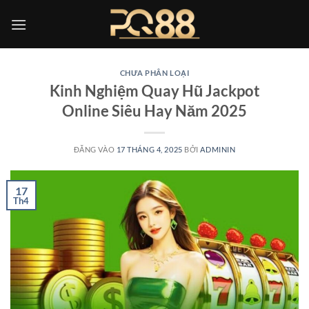
Bỏ
qua
nội
dung
CHƯA PHÂN LOẠI
Kinh Nghiệm Quay Hũ Jackpot
Online Siêu Hay Năm 2025
ĐĂNG VÀO
17 THÁNG 4, 2025
BỞI
ADMININ
17
Th4