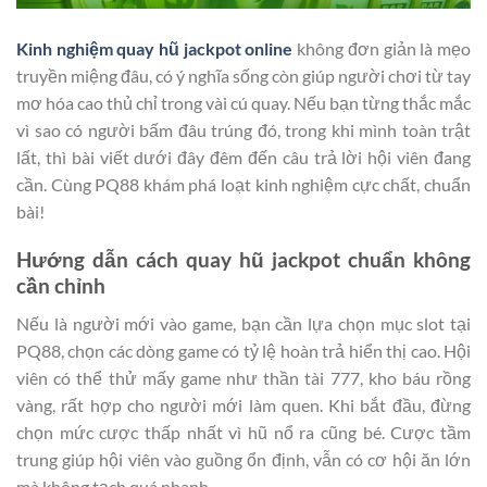
Kinh nghiệm quay hũ jackpot online
không đơn giản là mẹo
truyền miệng đâu, có ý nghĩa sống còn giúp người chơi từ tay
mơ hóa cao thủ chỉ trong vài cú quay. Nếu bạn từng thắc mắc
vì sao có người bấm đâu trúng đó, trong khi mình toàn trật
lất, thì bài viết dưới đây đêm đến câu trả lời hội viên đang
cần. Cùng PQ88 khám phá loạt kinh nghiệm cực chất, chuẩn
bài!
Hướng dẫn cách quay hũ jackpot chuẩn không
cần chỉnh
Nếu là người mới vào game, bạn cần lựa chọn mục slot tại
PQ88, chọn các dòng game có tỷ lệ hoàn trả hiển thị cao. Hội
viên có thể thử mấy game như thần tài 777, kho báu rồng
vàng, rất hợp cho người mới làm quen. Khi bắt đầu, đừng
chọn mức cược thấp nhất vì hũ nổ ra cũng bé. Cược tầm
trung giúp hội viên vào guồng ổn định, vẫn có cơ hội ăn lớn
mà không tạch quá nhanh.