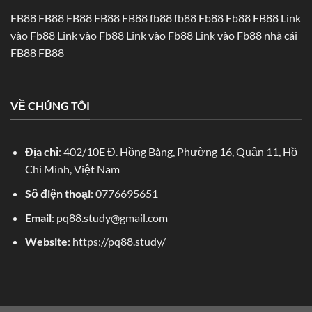
FB88
FB88
FB88
FB88
FB88
fb88
fb88
Fb88
Fb88
FB88
Link
vào Fb88
Link vào Fb88
Link vào Fb88
Link vào Fb88
nhà cái
FB88
FB88
VỀ CHÚNG TÔI
Địa chỉ
:
402/10E Đ. Hồng Bàng, Phường 16, Quận 11, Hồ
Chí Minh, Việt Nam
Số điện thoại
:
0776695651
Email
:
pq88.study@gmail.com
Website
:
https://pq88.study/