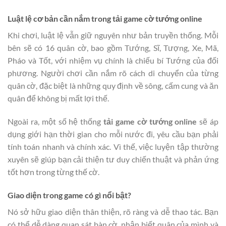
Luật lệ cơ bản cần nắm trong tải game cờ tướng online
Khi chơi, luật lệ vẫn giữ nguyên như bản truyền thống. Mỗi
bên sẽ có 16 quân cờ, bao gồm Tướng, Sĩ, Tượng, Xe, Mã,
Pháo và Tốt, với nhiệm vụ chính là chiếu bí Tướng của đối
phương. Người chơi cần nắm rõ cách di chuyển của từng
quân cờ, đặc biệt là những quy định về sông, cấm cung và ăn
quân để không bị mất lợi thế.
Ngoài ra, một số hệ thống
tải game cờ tướng online
sẽ áp
dụng giới hạn thời gian cho mỗi nước đi, yêu cầu bạn phải
tính toán nhanh và chính xác. Vì thế, việc luyện tập thường
xuyên sẽ giúp bạn cải thiện tư duy chiến thuật và phản ứng
tốt hơn trong từng thế cờ.
Giao diện trong game có gì nổi bật?
Nó sở hữu giao diện thân thiện, rõ ràng và dễ thao tác. Bạn
có thể dễ dàng quan sát bàn cờ, nhận biết quân của mình và