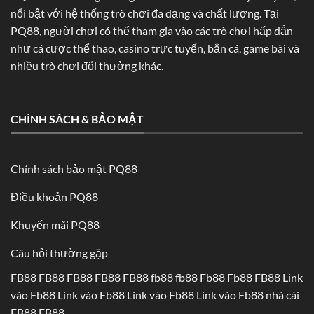
nổi bật với hệ thống trò chơi đa dạng và chất lượng. Tại
PQ88, người chơi có thể tham gia vào các trò chơi hấp dẫn
như cá cược thể thao, casino trực tuyến, bắn cá, game bài và
nhiều trò chơi đổi thưởng khác.
CHÍNH SÁCH & BẢO MẬT
Chính sách bảo mật PQ88
Điều khoản PQ88
Khuyến mãi PQ88
Câu hỏi thường gặp
FB88
FB88
FB88
FB88
FB88
fb88
fb88
Fb88
Fb88
FB88
Link
vào Fb88
Link vào Fb88
Link vào Fb88
Link vào Fb88
nhà cái
FB88
FB88