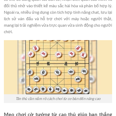
đối thủ nhờ vào thiết kế màu sắc hài hòa và phân bố hợp lý.
Ngoài ra, nhiều ứng dụng còn tích hợp tính năng chat, lưu lại
lịch sử ván đấu và hỗ trợ chơi với máy hoặc người thật,
mang lại trải nghiệm vừa trực quan vừa sinh động cho người
chơi.
Tân thủ cần nắm rõ cách chơi từ cơ bản đến nâng cao
Mẹo chơi cờ tướng từ cao thủ giúp bạn thắng