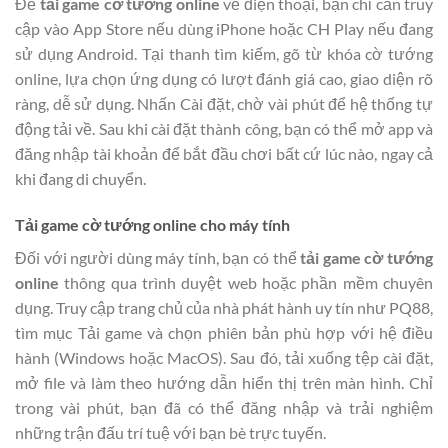
Để
tải game cờ tướng online
về điện thoại, bạn chỉ cần truy
cập vào App Store nếu dùng iPhone hoặc CH Play nếu đang
sử dụng Android. Tại thanh tìm kiếm, gõ từ khóa cờ tướng
online, lựa chọn ứng dụng có lượt đánh giá cao, giao diện rõ
ràng, dễ sử dụng. Nhấn Cài đặt, chờ vài phút để hệ thống tự
động tải về. Sau khi cài đặt thành công, bạn có thể mở app và
đăng nhập tài khoản để bắt đầu chơi bất cứ lúc nào, ngay cả
khi đang di chuyển.
Tải game cờ tướng online cho máy tính
Đối với người dùng máy tính, bạn có thể
tải game cờ tướng
online
thông qua trình duyệt web hoặc phần mềm chuyên
dụng. Truy cập trang chủ của nhà phát hành uy tín như PQ88,
tìm mục Tải game và chọn phiên bản phù hợp với hệ điều
hành (Windows hoặc MacOS). Sau đó, tải xuống tệp cài đặt,
mở file và làm theo hướng dẫn hiển thị trên màn hình. Chỉ
trong vài phút, bạn đã có thể đăng nhập và trải nghiệm
những trận đấu trí tuệ với bạn bè trực tuyến.