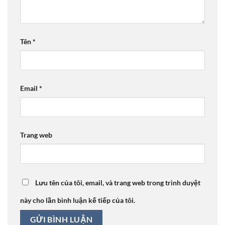
Tên
*
Email
*
Trang web
Lưu tên của tôi, email, và trang web trong trình duyệt
này cho lần bình luận kế tiếp của tôi.