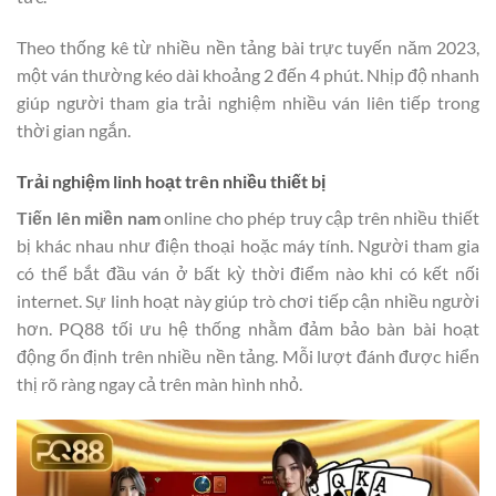
Theo thống kê từ nhiều nền tảng bài trực tuyến năm 2023,
một ván thường kéo dài khoảng 2 đến 4 phút. Nhịp độ nhanh
giúp người tham gia trải nghiệm nhiều ván liên tiếp trong
thời gian ngắn.
Trải nghiệm linh hoạt trên nhiều thiết bị
Tiến lên miền nam
online cho phép truy cập trên nhiều thiết
bị khác nhau như điện thoại hoặc máy tính. Người tham gia
có thể bắt đầu ván ở bất kỳ thời điểm nào khi có kết nối
internet. Sự linh hoạt này giúp trò chơi tiếp cận nhiều người
hơn. PQ88 tối ưu hệ thống nhằm đảm bảo bàn bài hoạt
động ổn định trên nhiều nền tảng. Mỗi lượt đánh được hiển
thị rõ ràng ngay cả trên màn hình nhỏ.