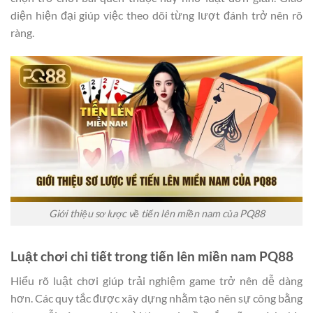
diện hiện đại giúp việc theo dõi từng lượt đánh trở nên rõ
ràng.
Giới thiệu sơ lược về tiến lên miền nam của PQ88
Luật chơi chi tiết trong tiến lên miền nam PQ88
Hiểu rõ luật chơi giúp trải nghiệm game trở nên dễ dàng
hơn. Các quy tắc được xây dựng nhằm tạo nên sự công bằng