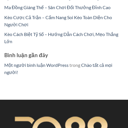
Ma Đồng Giáng Thế – Sân Chơi Đổi Thưởng Đỉnh Cao
Kèo Cược Cả Trận – Cẩm Nang Soi Kèo Toàn Diện Cho
Người Chơi
Kèo Cách Biệt Tỷ Số – Hướng Dẫn Cách Chơi, Mẹo Thắng
Lớn
Bình luận gần đây
Một người bình luận WordPress
trong
Chào tất cả mọi
người!