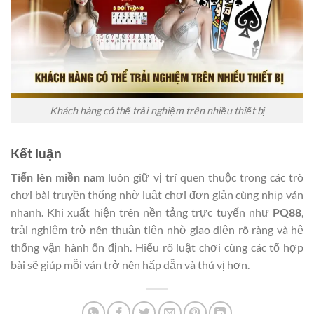
Khách hàng có thể trải nghiệm trên nhiều thiết bị
Kết luận
Tiến lên miền nam
luôn giữ vị trí quen thuộc trong các trò
chơi bài truyền thống nhờ luật chơi đơn giản cùng nhịp ván
nhanh. Khi xuất hiện trên nền tảng trực tuyến như
PQ88
,
trải nghiệm trở nên thuận tiện nhờ giao diện rõ ràng và hệ
thống vận hành ổn định. Hiểu rõ luật chơi cùng các tổ hợp
bài sẽ giúp mỗi ván trở nên hấp dẫn và thú vị hơn.