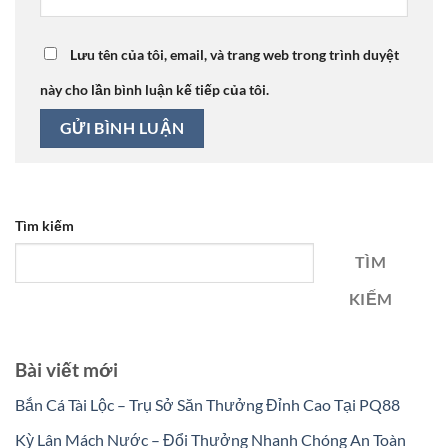
Lưu tên của tôi, email, và trang web trong trình duyệt
này cho lần bình luận kế tiếp của tôi.
Tìm kiếm
TÌM
KIẾM
Bài viết mới
Bắn Cá Tài Lộc – Trụ Sở Săn Thưởng Đỉnh Cao Tại PQ88
Kỳ Lân Mách Nước – Đổi Thưởng Nhanh Chóng An Toàn