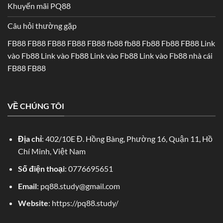
Khuyến mãi PQ88
Câu hỏi thường gặp
FB88
FB88
FB88
FB88
FB88
fb88
fb88
Fb88
Fb88
FB88
Link
vào Fb88
Link vào Fb88
Link vào Fb88
Link vào Fb88
nhà cái
FB88
FB88
VỀ CHÚNG TÔI
Địa chỉ
:
402/10E Đ. Hồng Bàng, Phường 16, Quận 11, Hồ
Chí Minh, Việt Nam
Số điện thoại
:
0776695651
Email
:
pq88.study@gmail.com
Website
:
https://pq88.study/