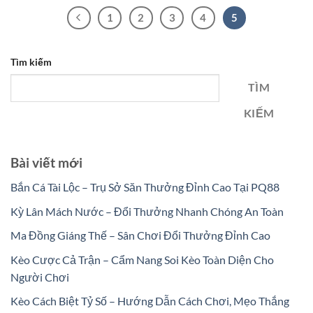
1
2
3
4
5
Tìm kiếm
TÌM
KIẾM
Bài viết mới
Bắn Cá Tài Lộc – Trụ Sở Săn Thưởng Đỉnh Cao Tại PQ88
Kỳ Lân Mách Nước – Đổi Thưởng Nhanh Chóng An Toàn
Ma Đồng Giáng Thế – Sân Chơi Đổi Thưởng Đỉnh Cao
Kèo Cược Cả Trận – Cẩm Nang Soi Kèo Toàn Diện Cho
Người Chơi
Kèo Cách Biệt Tỷ Số – Hướng Dẫn Cách Chơi, Mẹo Thắng