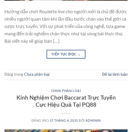
Hướng dẫn chơi Roulette live cho người mới là chủ đề được
nhiều người quan tâm khi lần đầu bước chân vào thế giới cá
cược trực tuyến. Với sự phát triển của công nghệ, tựa game
mang đến trải nghiệm chân thực như tại sòng bài thực thụ.
Bài viết này sẽ giúp bạn […]
TIẾP TỤC ĐỌC
→
Đăng trong
Chưa phân loại
Để lại bình luận
CHƯA PHÂN LOẠI
Kinh Nghiệm Chơi Baccarat Trực Tuyến
Cực Hiệu Quả Tại PQ88
ĐĂNG VÀO
17 THÁNG 4, 2025
BỞI
ADMININ