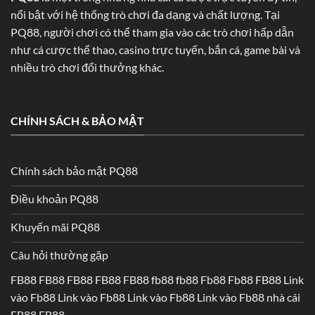
nổi bật với hệ thống trò chơi đa dạng và chất lượng. Tại
PQ88, người chơi có thể tham gia vào các trò chơi hấp dẫn
như cá cược thể thao, casino trực tuyến, bắn cá, game bài và
nhiều trò chơi đổi thưởng khác.
CHÍNH SÁCH & BẢO MẬT
Chính sách bảo mật PQ88
Điều khoản PQ88
Khuyến mãi PQ88
Câu hỏi thường gặp
FB88
FB88
FB88
FB88
FB88
fb88
fb88
Fb88
Fb88
FB88
Link
vào Fb88
Link vào Fb88
Link vào Fb88
Link vào Fb88
nhà cái
FB88
FB88