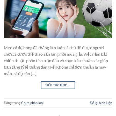
Mẹo cá độ bóng đá thắng lớn luôn là chủ đề được người
chơi cá cược thể thao săn lùng mỗi mùa giải. Việc nắm bắt
chiến thuật, phân tích trận đấu và chọn kèo chuẩn xác giúp
bạn tăng tỷ lệ thắng đáng kể. Không chỉ đơn thuần là may
mắn, cá độ còn […]
TIẾP TỤC ĐỌC
→
Đăng trong
Chưa phân loại
Để lại bình luận