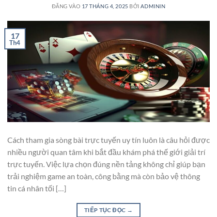
ĐĂNG VÀO
17 THÁNG 4, 2025
BỞI
ADMININ
17
Th4
Cách tham gia sòng bài trực tuyến uy tín luôn là câu hỏi được
nhiều người quan tâm khi bắt đầu khám phá thế giới giải trí
trực tuyến. Việc lựa chọn đúng nền tảng không chỉ giúp bạn
trải nghiệm game an toàn, công bằng mà còn bảo vệ thông
tin cá nhân tối […]
TIẾP TỤC ĐỌC
→