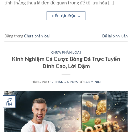
tính thắng thua là tiền đề quan trọng để tối ưu hóa […]
TIẾP TỤC ĐỌC
→
Đăng trong
Chưa phân loại
Để lại bình luận
CHƯA PHÂN LOẠI
Kinh Nghiệm Cá Cược Bóng Đá Trực Tuyến
Đỉnh Cao, Lời Đậm
ĐĂNG VÀO
17 THÁNG 4, 2025
BỞI
ADMININ
17
Th4