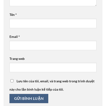
Tên
*
Email
*
Trang web
Lưu tên của tôi, email, và trang web trong trình duyệt
này cho lần bình luận kế tiếp của tôi.