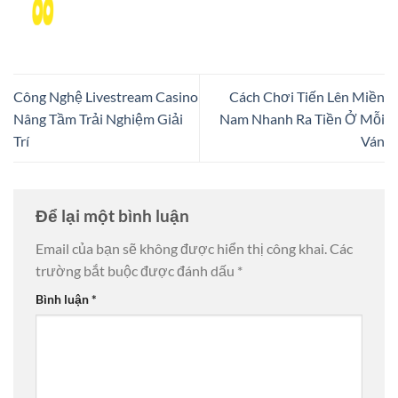
Công Nghệ Livestream Casino
Cách Chơi Tiến Lên Miền
Nâng Tầm Trải Nghiệm Giải
Nam Nhanh Ra Tiền Ở Mỗi
Trí
Ván
Để lại một bình luận
Email của bạn sẽ không được hiển thị công khai.
Các
trường bắt buộc được đánh dấu
*
Bình luận
*