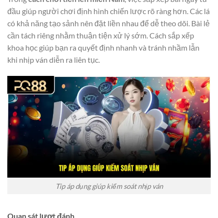
đầu giúp người chơi định hình chiến lược rõ ràng hơn. Các lá
có khả năng tạo sảnh nên đặt liền nhau để dễ theo dõi. Bài lẻ
cần tách riêng nhằm thuận tiện xử lý sớm. Cách sắp xếp
khoa học giúp bạn ra quyết định nhanh và tránh nhầm lẫn
khi nhịp ván diễn ra liên tục.
Tip áp dụng giúp kiểm soát nhịp ván
Quan sát lượt đánh