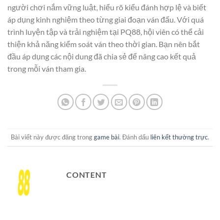
người chơi nắm vững luật, hiểu rõ kiểu đánh hợp lệ và biết
áp dụng kinh nghiệm theo từng giai đoạn ván đấu. Với quá
trình luyện tập và trải nghiệm tại PQ88, hội viên có thể cải
thiện khả năng kiểm soát ván theo thời gian. Bạn nên bắt
đầu áp dụng các nội dung đã chia sẻ để nâng cao kết quả
trong mỗi ván tham gia.
Bài viết này được đăng trong
game bài
. Đánh dấu
liên kết thường trực
.
CONTENT