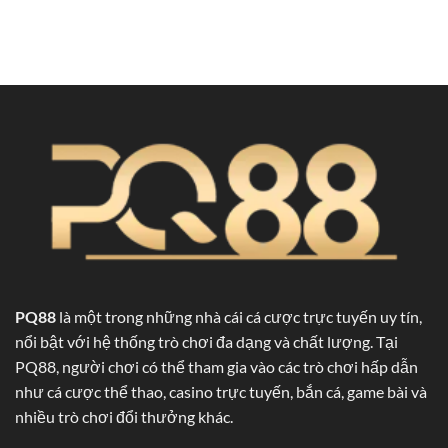
PQ88
là một trong những nhà cái cá cược trực tuyến uy tín,
nổi bật với hệ thống trò chơi đa dạng và chất lượng. Tại
PQ88, người chơi có thể tham gia vào các trò chơi hấp dẫn
như cá cược thể thao, casino trực tuyến, bắn cá, game bài và
nhiều trò chơi đổi thưởng khác.