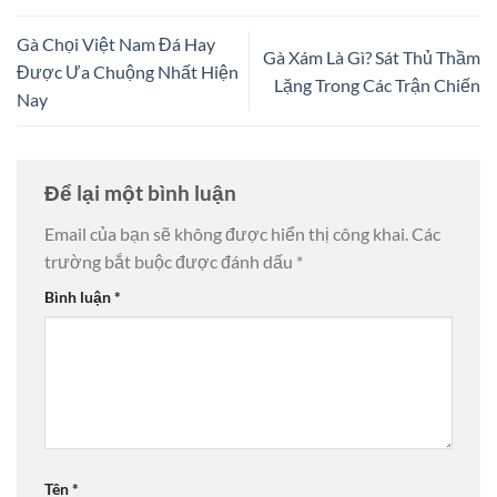
Gà Chọi Việt Nam Đá Hay
Gà Xám Là Gì? Sát Thủ Thầm
Được Ưa Chuộng Nhất Hiện
Lặng Trong Các Trận Chiến
Nay
Để lại một bình luận
Email của bạn sẽ không được hiển thị công khai.
Các
trường bắt buộc được đánh dấu
*
Bình luận
*
Tên
*