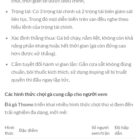
chọi, thời gian sẽ được điều chỉnh,
Trọng tài: Có 3 trọng tài chính và 2 trọng tài biên giám sát
liên tục. Trong đó mọi diễn biến trên sàn đều nghe theo
hiệu lệnh của trọng tài chính.
Xác định thắng thua: Gà bỏ chạy, nằm liệt, không còn khả
năng phản kháng hoặc hết thời gian (gà còn đứng cao
hơn được xử thắng).
Cấm tuyệt đối hành vi gian lận: Gắn cựa sắt không đúng
chuẩn, bôi thuốc kích thích, sử dụng doping sẽ bị truất
quyền thi đấu ngay lập tức.
Các hình thức chọi gà cung cấp cho người xem
Đá gà Thomo
triển khai nhiều hình thức chọi thú vị đem đến
trải nghiệm đa dạng, mới mẻ:
Hình
Số người
Độ hấp
Đặc điểm
thức
xem/trận
dẫn