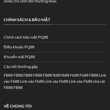
nhiều trò chơi đổi thưởng khác.
CHÍNH SÁCH & BẢO MẬT
Chính sách bảo mật PQ88
Điều khoản PQ88
Khuyến mãi PQ88
Câu hỏi thường gặp
FB88
FB88
FB88
FB88
FB88
fb88
fb88
Fb88
Fb88
FB88
Link
vào Fb88
Link vào Fb88
Link vào Fb88
Link vào Fb88
nhà cái
FB88
FB88
VỀ CHÚNG TÔI