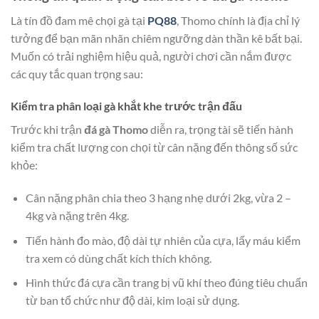
Là tín đồ đam mê chọi gà tại
PQ88
, Thomo chính là địa chỉ lý
tưởng để bạn mãn nhãn chiêm ngưỡng dàn thần kê bất bại.
Muốn có trải nghiệm hiệu quả, người chơi cần nắm được
các quy tắc quan trọng sau:
Kiểm tra phân loại gà khắt khe trước trận đấu
Trước khi trận
đá gà Thomo
diễn ra, trọng tài sẽ tiến hành
kiểm tra chất lượng con chọi từ cân nặng đến thông số sức
khỏe:
Cân nặng phân chia theo 3 hạng nhẹ dưới 2kg, vừa 2 –
4kg và nặng trên 4kg.
Tiến hành đo mào, độ dài tự nhiên của cựa, lấy máu kiểm
tra xem có dùng chất kích thích không.
Hình thức đá cựa cần trang bị vũ khí theo đúng tiêu chuẩn
từ ban tổ chức như độ dài, kim loại sử dụng.