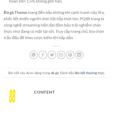
hoàn tiền 1.5% không giới hạn.
Đá gà Thomo
mang đến bầu không khí cạnh tranh nảy lửa,
khốc liệt khiến người chơi hồi hộp thót tim. PQ88 trang bị
công nghệ streaming hiện đại đảm bảo trải nghiệm chân
thực như đang có mặt tại sới. Truy cập trang chủ, lựa chọn
trận đấu để theo cược kiếm lời hấp dẫn.
Bài viết này được đăng trong
đá gà
. Đánh dấu
liên kết thường trực
.
CONTENT