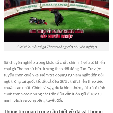
Giới thiệu về đá gà Thomo đẳng cấp chuyên nghiệp
Sự chuyên nghiệp trong khâu tổ chức chính là yếu tố khiến
chọi gà Thomo sở hữu lượng theo dõi đông đảo. Từ việc
tuyển chọn chiến kê, kiểm tra doping nghiêm ngặt đến đội
ngũ trọng tài quốc tế, tất cả đều được thực hiện theo tiêu
chuẩn cao nhất. Chính vì vậy, dù là hình thức giải trí có tính
cạnh tranh cao nhưng các trận đấu vẫn luôn giữ được sự
minh bạch và công bằng tuyệt đối.
Thông tin quan trọng cần biết về đá gà Thomo