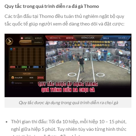
Quy tắc trong quá trình diễn ra đá gà Thomo
Các trận đấu tại Thomo đều tuân thủ nghiêm ngặt bộ quy
tắc quốc tế giúp người xem dễ dàng theo dõi và đặt cược:
Quy tắc được áp dụng trong quá trình diễn ra chọi gà
Thời gian thi đấu: Tối đa 10 hiệp, mỗi hiệp 10 – 15 phút,
nghỉ giữa hiệp 5 phút. Tuy nhiên tùy vào từng hình thức