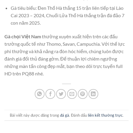
Gà tiêu biểu: Đen Thổ Hà thắng 15 trận liên tiếp tại Lào
Cai 2023 – 2024, Chuối Lửa Thổ Hà thắng trận đá đảo 7
con năm 2025.
Gà chọi Việt Nam
thường xuyên xuất hiện trên các đấu
trường quốc tế như Thomo, Savan, Campuchia. Với thể lực
phi thường và khả năng ra đòn hóc hiểm, chúng luôn được
đánh giá đối thủ đáng gờm. Để thuận lợi chiêm ngưỡng
những màn tấn công đẹp mắt, bạn theo dõi trực tuyến full
HD trên PQ88 nhé.
Bài viết này được đăng trong
đá gà
. Đánh dấu
liên kết thường trực
.