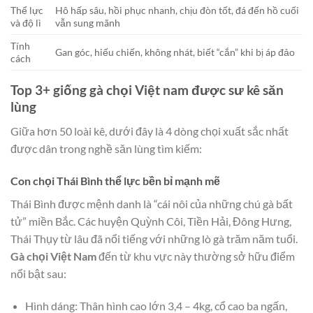
Thể lực
Hô hấp sâu, hồi phục nhanh, chịu đòn tốt, đá đến hồ cuối
và độ lì
vẫn sung mãnh
Tính
Gan góc, hiếu chiến, không nhát, biết “cắn” khi bị áp đảo
cách
Top 3+ giống gà chọi Việt nam được sư kê săn
lùng
Giữa hơn 50 loài kê, dưới đây là 4 dòng chọi xuất sắc nhất
được dân trong nghề săn lùng tìm kiếm:
Con chọi Thái Bình thể lực bền bỉ mạnh mẽ
Thái Bình được mệnh danh là “cái nôi của những chú gà bất
tử” miền Bắc. Các huyện Quỳnh Côi, Tiền Hải, Đông Hưng,
Thái Thụy từ lâu đã nổi tiếng với những lò gà trăm năm tuổi.
Gà chọi Việt Nam
đến từ khu vực này thường sở hữu điểm
nổi bật sau:
Hình dáng: Thân hình cao lớn 3,4 – 4kg, cổ cao ba ngấn,