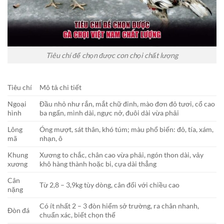
Tiêu chí để chọn được con chọi chất lượng
Tiêu chí
Mô tả chi tiết
Ngoại
Đầu nhỏ như rắn, mắt chữ đinh, mào đơn đỏ tươi, cổ cao
hình
ba ngấn, mình dài, ngực nở, đuôi dài vừa phải
Lông
Óng mượt, sát thân, khó túm; màu phổ biến: đỏ, tía, xám,
mã
nhạn, ô
Khung
Xương to chắc, chân cao vừa phải, ngón thon dài, vảy
xương
khô hàng thành hoặc bi, cựa dài thẳng
Cân
Từ 2,8 – 3,9kg tùy dòng, cân đối với chiều cao
nặng
Có ít nhất 2 – 3 đòn hiểm sở trường, ra chân nhanh,
Đòn đá
chuẩn xác, biết chọn thế