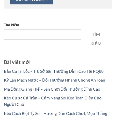
Tìm kiếm
TÌM
KIẾM
Bài viết mới
Bắn Cá Tài Lộc – Trụ Sở Săn Thưởng Đỉnh Cao Tại PQ88
Kỳ Lân Mách Nước – Đổi Thưởng Nhanh Chóng An Toàn
Ma Đồng Giáng Thế – Sân Chơi Đổi Thưởng Đỉnh Cao
Kèo Cược Cả Trận – Cẩm Nang Soi Kèo Toàn Diện Cho
Người Chơi
Kèo Cách Biệt Tỷ Số – Hướng Dẫn Cách Chơi, Mẹo Thắng