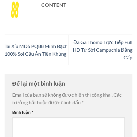
CONTENT
Đá Gà Thomo Trực Tiếp Full
Tài Xỉu MD5 PQ88 Minh Bạch
HD Từ Sới Campuchia Đẳng
100% Soi Cầu Ăn Tiền Khủng
Cấp
Để lại một bình luận
Email của bạn sẽ không được hiển thị công khai.
Các
trường bắt buộc được đánh dấu
*
Bình luận
*