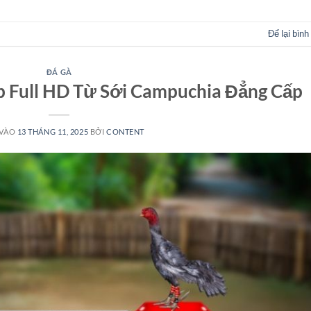
Để lại bình
ĐÁ GÀ
p Full HD Từ Sới Campuchia Đẳng Cấp
 VÀO
13 THÁNG 11, 2025
BỞI
CONTENT