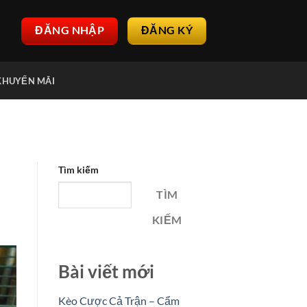
ĐĂNG NHẬP
ĐĂNG KÝ
KHUYẾN MÃI
Tìm kiếm
TÌM
KIẾM
Bài viết mới
Kèo Cược Cả Trận – Cẩm