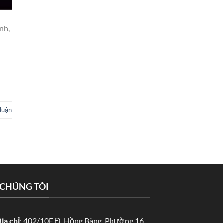
nh,
 luận
 CHÚNG TÔI
ịa chỉ
:
402/10E Đ. Hồng Bàng, Phường 16,