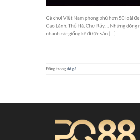
Gà chọi Việt Nam phong phú hơn 50 loài đem
Cao Lãnh, Thổ Hà, Chợ Rẫy,… Những dòng nà
nhanh các giống kê được săn […]
Đăng trong
đá gà